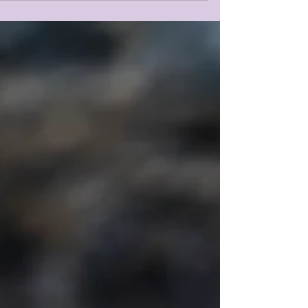
מפגש רביעי- מקום בתוכי
את השיר "מקום בתוכי" הכרתי כששרתי באנסמבל נשים בפרדס חנה. שרנו אז
בעברית ובאנגלית שירי אהבה ושלום, יום אחד ערכנו הופעת רחוב במרכז המוש
אנשים עברו ושאלו על מה המחאה שלנו, האם אנחנו בעד או נגד הרפורמה, בעד
נגד ביבי. ניסינו להסביר שאנחנו פשוט שרות כי טוב לשיר. וכי השירה מאפשר
לנו לשרוד בין המחאות והתנועות הטקטוניות של השנים הקשות האלה. בקבוצ
היום עסקנו בשירה ובמקום בטוח. גישות רבות לטיפול בטראומה מדגישות את
חשיבות הזיכרון החיובי, שנושא איתו דימוי עצמי חיובי, כמשאב חיוני,