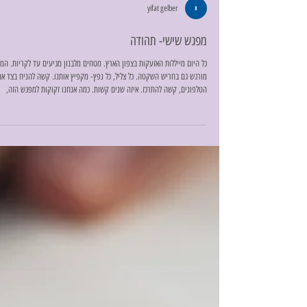
yifat gelber
מפגש שישי- תהודה
כל היום מייללות האזעקות בצפון הארץ. מטחים מלבנון מגיעים עד לקריות. המ
מורגש גם בחריש השקטה. כל צליל, כל נפץ- מקפיץ אותנו. קשה להניח בצד את
הטלפונים, קשה להתרכז. איזה שנים קשות. כמה אנחנו זקוקות למפגש הזה,
לתנועה ולקצב ולצליל. אנחנו נעמדות במעגל ומשחררות את אברי הגוף, מניעות
ומקפיצות, ותוך כדי זה, אני מבקשת מכל אחת לספר לנו מה הייתה רוצה לקבל
היום מהקבוצה ומהמוזיקה, ומה יש ביכולתה לתת. ועולות תשובות כנות, על כוח
שירה, שמחה, הקשבה, חיבור ועוד. ואז אני אומרת שהיום נעסוק בגוף