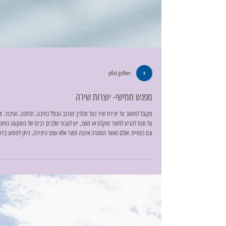
yifat gelber
מפגש חמישי- יוצרות שירה
מקובל לחשוב על יצירת שיר כעל תהליך מורכב הכולל כתיבה, הלחנה, ועיבוד. וא
על מנת להגיע לתוצר מוקלט או מוצג, יש לעבור שלבים רבים של השקעה נפשי
וגם כספית. אולם כאשר המטרה איננה תוצר אלא עצם היצירה, ניתן לפסוע בדר
האילתור החופשי. אילתור בשלביו הראשונים נוצר על בסיס ריתמי או הרמוני,
ובהמשך, כשצוברים תעוזה, הוא נטול כל בסיס, יוצא ממעמקי הלב ונוסק אל
המציאות החיה. במפגש החמישי של הקבוצה שלנו הלחנו שיר. התהליך התגלה
כמשחרר בקבוצה אחת, וכמציף קונפליקט בקבוצה השנייה. ראשיתו של המפ