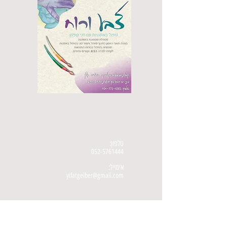
טלפון:
052-5761444
אימייל:
yifatgelber@gmail.com
עקבו אחריי