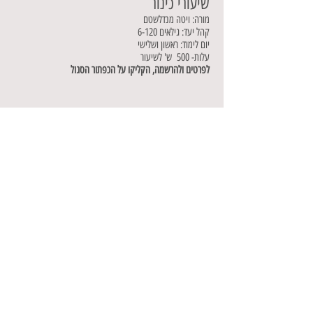
שיעורי כינור
מורה: ויטה מנדלשטם
קהל יעד: גילאים 6-120
יום לימוד: ראשון ושלישי
עלות- 500 ש' לשיעור
לפרטים ולהרשמה, הקליקו על הכפתור הסגול
טלפון:
052-5761444
אימייל:
yifatgelber@gmail.com
עקבו אחריי