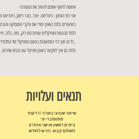
אשמח לדחוף אתכם להשיג את המטרה!
אני רמי הופמן - גיטריסט, יוצר, בוגר רימון, גיטריסט פעיל בהקלטות והופעות ובעל 17 שנות ניס
בשיעורים נלמד באופן יסודי את עיקרי המוסיקה והנגינ
נלמד סגנונות מוסיקליים שונים כמו רוק, פופ, בלוז, פ
, כל זה תוך כדי התחשבות בטעם המוזיקלי של התלמיד.
נלמד גם איך לתקשר באופן מוזיקלי עם נגנים אחרים, 
תנאים ועלויות
שיעור שבועי באורך 45 דקות
ספטמבר-יוני
בימים ראשון או שני אחה"צ
תשלום קבוע- 480 ש לחודש