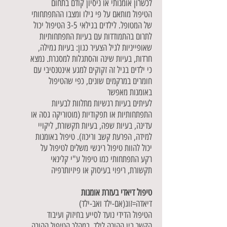
לכשרון אומנותי או ניסיון קודם בתחום
הטיפול מותאם על פי גילו ומצבו ההתפתחותי
של המטופל. לילדים בגילאי 3-5 הטיפול יכול
לתרום בהתמודדות עם בעיות התפתחותיות
שאופייניות לגיל הצעיר כגון: בעיות גמילה,
חרדות, בעיות שינה והסתגלות למסגרת. נמצא
כי ילדים בגיל זה זקוקים למגע אינטנסיבי עם
חומרים במרקמים שונים, כפי שהטיפול
באומנות מאפשר
לעיתים בעיות רגשיות מתלוות לבעיות
התפתחותיות או תפקודיות (מוטוריקה גסה או
עדינה, בעיות שפה, בעיות תקשורת, ליקויי
למידה, הפרעת קשב וריכוז). טיפול באומנות
יכול להוות טיפול ריגשי משלים לטיפול על
רקע התפתחותי כמו טיפול ע"י קלינאי
תקשורת, ריפוי בעיסוק או פיזיותרפיה
טיפול דיאדי בעזרת אומנות
דיאדה=זוג(אם-ילד ואב-ילד)
הטיפול הדידי נועד לסייע בחיזוק ועיבוד
הקשר בין ההורה לילד. במהלך הטיפול ההורה