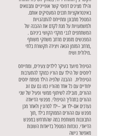
והילד מציגים דפוסי קשר אופייניים ומבטאים
באינטראקציות תכנים המעסיקים אותם.
המטפל מתבונן ומתייחס להתנהגויות
ולמשמעויות על מנת לקדם את ההבנה של
המשתתפים לגבי מוקדי הקושי ביניהם .
המפגשים מזמנים מרחב משחקי משותף
,מרחב המזמן הנאה ויצירה תקשורת בלתי
מילולית ושיח.
הטיפול מיועד בעיקר לילדים צעירים, ומתייחס
ליחסים של הילד עם הוריו כמוקד להתערבות
הטיפולית. ההבנה שלפיה הילד מפתח יחסים
יחודיים עם כל אחד מהוריו כמו גם עם זוג
ההורים, מובילה לשיתוף ממשי ופעיל של שני
ההורים בתהליך הטיפולי. מפגשי הדיאדה
נערכים אם-ילד אב –ילד לסרוגין ולאחר מכן
מפגש עם ההורים הממוקדת בילד ,תוך
התבוננות משותפת במה שהתרחש במפגש
הדיאדי. נוכחות המטפל בדיאדות השונות
מאפשר גישה