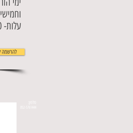
ימי הו
וחמישי
עלות- 420 ש' לחודש
להרשמה לש
טלפון:
052-5761444