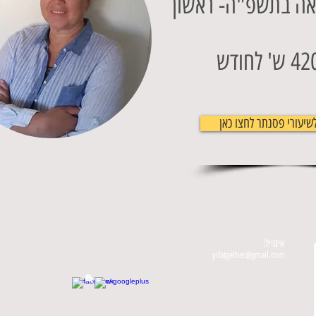
ראה בתשפ"ה- ראשון
יעורי פסנתר לחצו כאן
אימייל:
עקבו אחריי
yifatgelber@gmail.com