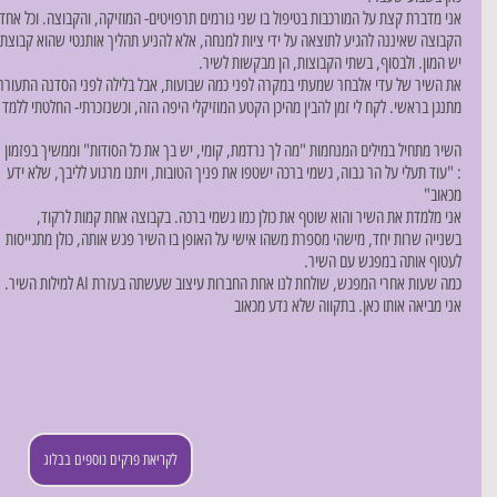
אני מדברת קצת על המורכבות בטיפול בו שני גורמים תרפויטים- המוזיקה, והקבוצה. וכל אחד 
הקבוצה שאיננה להגיע לתוצאה על ידי ציות למנחה, אלא להניע תהליך אותנטי שהוא קבוצתי ו
יש המון. ולבסוף, בשתי הקבוצות, הן מבקשות לשיר.
את השיר של עדי אלבחר שמעתי במקרה לפני כמה שבועות, אבל בלילה לפני הסדנה התעוררתי
מתנגן בראשי. לקח לי זמן להבין מהיכן הקטע המוזיקלי היפה הזה, וכשנזכרתי- החלטתי ללמד 
השיר מתחיל במילים המנחמות "מה לך נרדמת, קומי, יש בך את כל הסודות" וממשיך בפזמון 
: "עוד תעלי על הר גבוה, גשמי ברכה ישטפו את פניך הטובות, ויתנו מרגוע לליבך, שלא ידע 
מכאוב"
אני מלמדת את השיר והוא שוטף את כולן כמו גשמי ברכה. בקבוצה אחת קמות לרקוד, 
בשנייה שרות יחד, מישהי מספרת משהו אישי על האופן בו השיר פגש אותה, כולן מתגייסות 
לעטוף אותה במפגש עם השיר.
כמה שעות אחרי המפגש, שולחת לנו אחת החברות עיצוב שעשתה בעזרת AI למילות השיר. 
אני מביאה אותו כאן. בתקווה שלא נדע מכאוב
לקריאת פרקים נוספים בבלוג