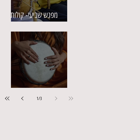
מפגש שביעי- קולות מן
המזרח
מפגש שישי- תהודה
1
/
3