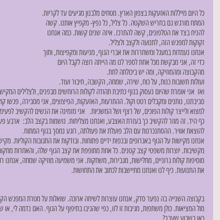
כל היום מייללות האזעקות בצפון הארץ. מטחים מלבנון מגיעים עד לקריות. 
המתח מורגש גם בחריש השקטה. כל צליל, כל נפץ- מקפיץ אותנו. קשה 
להניח בצד את הטלפונים, קשה להתרכז. איזה שנים קשות. כמה אנחנו 
זקוקות למפגש הזה, לתנועה ולקצב ולצליל. 
אנחנו נעמדות במעגל ומשחררות את אברי הגוף, מניעות ומקפיצות, ותוך 
כדי זה, אני מבקשת מכל אחת לספר לנו מה הייתה רוצה לקבל היום 
מהקבוצה ומהמוזיקה, ומה יש ביכולתה לתת.
ועולות תשובות כנות, על כוח, שירה, שמחה, הקשבה, חיבור ועוד. 
ואז  אני אומרת שהיום נעסוק בגוף כתיבת תהודה לקולות הרוחשים מבפנים, ולצלילים המקיש
סביבתנו, נותנים ומקבלים רטט וקול. ההתרעות, האזעקות, הפיצוצים, אני מסבירה, פגשו קולו
למצוא ולייצר קולות הפוכים, של רצף ושל המשכיות.   אני מזמינה את הנשים להקשיב לפעי
כף היד. זה מוזר להקשיב כך בעזרת האצבע, ואנחנו מצליחות. נושמות בקצב הלב:  ארבע פעי
להוצאת אוויר. ההסתנכרנות עם הלב פועלת את פעולתה, רוגע נמסך בגוף המתוח. 
אנחנו מקישות על הגוף באגרופים ובכפות ידיים פתוחות. ובודקות את התגובות הקוליות. מקיש
מקשיבות. יוצרות משפטי קצב קטנים. כל אחת מתופפת את קצב הגוף שלה, והאחרות מחקות. א
מוסיפות קולות גרוניים, מחלישות, מגבירות, משחקות. אני משמיעה מוזיקה שמחה, אנחנו רו
את התנועות. כיף לנו ואנחנו מתיישבות לכתוב את התחושות. 
בקבוצה השנייה בה נפער סדק, אנחנו עוצרות לשיחה ארוכה. שואלות על מטרת המפגש הקבוצ
מול המציאות. כולן משתפות, מגיבות זו לזו, כפי שהגיבו בתיפוף על הגוף. האם נדמה לי,
כאן בשבוע שעבר?