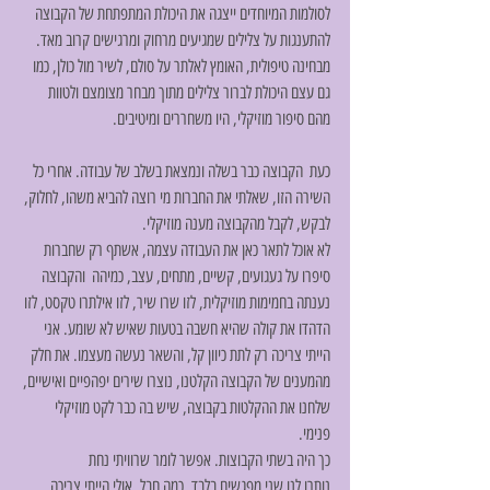
לסולמות המיוחדים ייצגה את היכולת המתפתחת של הקבוצה 
להתענגות על צלילים שמגיעים מרחוק ומרגישים קרוב מאד. 
מבחינה טיפולית, האומץ לאלתר על סולם, לשיר מול כולן, כמו 
גם עצם היכולת לברור צלילים מתוך מבחר מצומצם ולטוות 
מהם סיפור מוזיקלי, היו משחררים ומיטיבים.
כעת  הקבוצה כבר בשלה ונמצאת בשלב של עבודה. אחרי כל 
השירה הזו, שאלתי את החברות מי רוצה להביא משהו, לחלוק, 
לבקש, לקבל מהקבוצה מענה מוזיקלי.
לא אוכל לתאר כאן את העבודה עצמה, אשתף רק שחברות 
סיפרו על געגועים, קשיים, מתחים, עצב, כמיהה  והקבוצה 
נענתה בחמימות מוזיקלית, לזו שרו שיר, לזו אילתרו טקסט, לזו 
הדהדו את קולה שהיא חשבה בטעות שאיש לא שומע. אני 
הייתי צריכה רק לתת כיוון קל, והשאר נעשה מעצמו. את חלק 
מהמענים של הקבוצה הקלטנו, נוצרו שירים יפהפיים ואישיים, 
שלחנו את ההקלטות בקבוצה, שיש בה כבר לקט מוזיקלי 
פנימי. 
כך היה בשתי הקבוצות. אפשר לומר שרוויתי נחת
נותרו לנו שני מפגשים בלבד. כמה חבל, אולי הייתי צריכה 