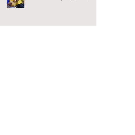
מפגש שישי- תהודה
מפגש חמישי- יוצרות שירה
מפגש רביעי- מקום בתוכי