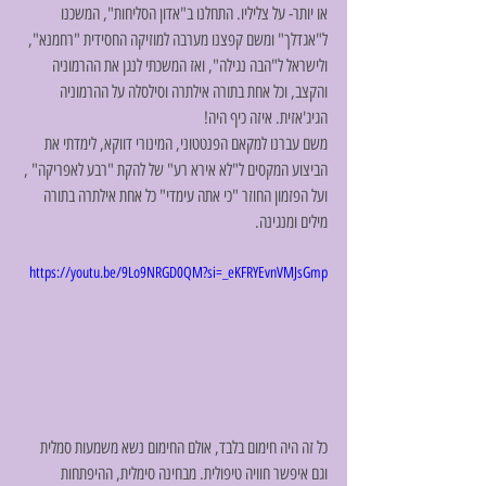
או יותר- על צליליו. התחלנו ב"אדון הסליחות", המשכנו 
ל"אגדלך" ומשם קפצנו מערבה למוזיקה החסידית "רחמנא", 
ולישראל ל"הבה נגילה", ואז המשכתי לנגן את ההרמוניה 
והקצב, וכל אחת בתורה אילתרה וסילסלה על ההרמוניה 
הגיג'אזית. איזה כיף היה!
משם עברנו למקאם הפנטטוני, המינורי דווקא, לימדתי את 
הביצוע המקסים ל"לא אירא רע" של להקת "רבע לאפריקה" , 
ועל הפזמון החוזר "כי אתה עימדי" כל אחת אילתרה בתורה 
מילים ומנגינה. 
https://youtu.be/9Lo9NRGD0QM?si=_eKFRYEvnVMJsGmp
כל זה היה חימום בלבד, אולם החימום נשא משמעות סמלית 
וגם איפשר חוויה טיפולית. מבחינה סימלית, ההיפתחות 