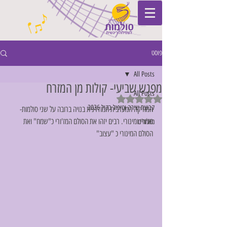
פוסט
All Posts
מפגש שביעי- קולות מן המזרח
All Posts
דירוג של NaN מתוך 5 כוכבים
קבוצת שירה וטיפול בקול 2026
המוזיקה המערבית המודרנית בנויה ברובה על שני סולמות- 
מז'ורי ומינורי. רבים יזהו את הסולם המז'ורי כ"שמח" ואת 
מאמרים
הסולם המינורי כ "עצוב"