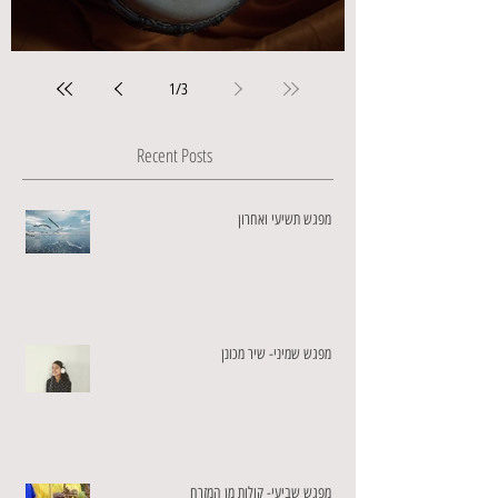
מפגש שישי- תהודה
1
/
3
Recent Posts
מפגש תשיעי ואחרון
מפגש שמיני- שיר מכונן
מפגש שביעי- קולות מן המזרח