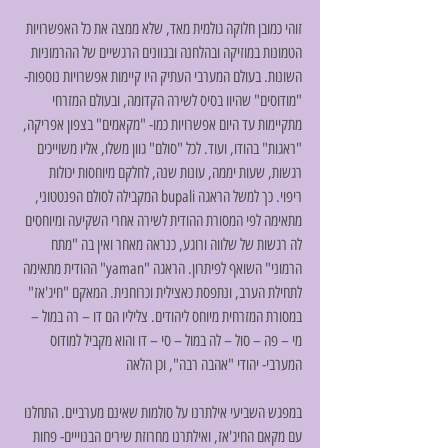
זוהי כמובן חלוקה גולמית מאד, שלא ממצה את כל האפשרויות 
הטמונות במוזיקה ובהלחנה ובגוונים הרגשיים של ההרמוניות 
השונות. בעולם המערבי העתיק היו קיימות אפשרויות נוספות- 
"מודוסים" שהיוו בסיס לשירה הקדומה, ובעולם המזרחי 
מתקיימות עד היום אפשרויות כמו- "מקאמים" בצפון אפריקה, 
"ראגות" בהודו, ועוד. לכל "סולם" גוון משלו, אליו משוייכים 
רגשות, שעות יממה, עונות שנה, לחלקם מיוחסות יכולות 
ריפוי. כך למשל הראגה bupali המקבילה לסולם הפנטטוני, 
מתאימה לפי המסורת ההודית לשירה אחרי השקיעה ומיוחסים 
לה רגשות של שלווה ורוגע, כנראה מאחר ואין בה "מתח 
הרמוני" השואף לפיתרון. הראגה "yaman" ההודית מתאימה 
לתחילת הערב, ונתפסת כאצילית וכרוחנית. המאקם "חיג'אז" 
במסורת המזרחית מיוחס ליהודים. צליליו הם דו – רה במול – 
מי – פה – סול – לה במול – סי – דו והוא מקביל למודוס 
המערבי- יהודי "אהבה רבה", וכן הלאה
במפגש השביעי אילתרנו על סולמות שאינם מערביים. התחלנו 
עם מקאם החיג'אז, ואילתרנו מחרוזת שירים הבנוייים- פחות 