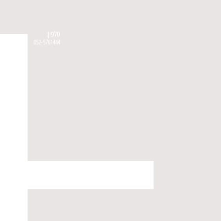
טלפון:
052-5761444