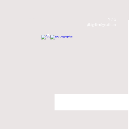
אימייל:
עקבו אחריי
yifatgelber@gmail.com